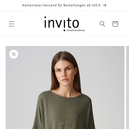
Direkt
Kostenloser Versand für Bestellungen ab 100 €
zum
Inhalt
Warenkorb
oduktinformationen
ringen