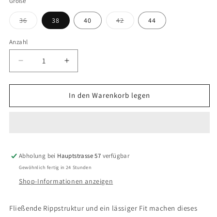
Größe
Variante
Variante
36
38
40
42
44
ausverkauft
ausverkauft
oder
oder
nicht
nicht
Anzahl
Anzahl
verfügbar
verfügbar
Verringere
Erhöhe
die
die
Menge
Menge
für
für
In den Warenkorb legen
OPUS
OPUS
Shirt
Shirt
Somfu
Somfu
Abholung bei
Hauptstrasse 57
verfügbar
Gewöhnlich fertig in 24 Stunden
Shop-Informationen anzeigen
Fließende Rippstruktur und ein lässiger Fit machen dieses