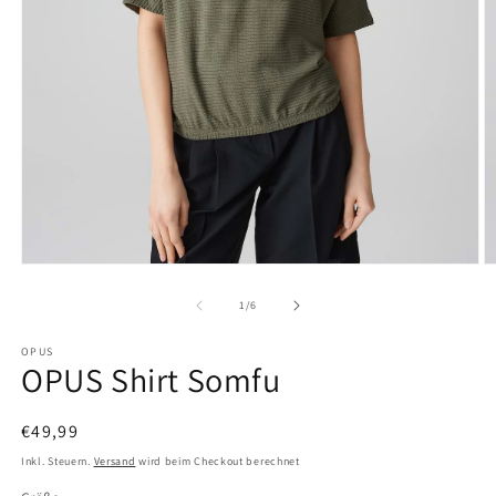
Medien
M
1
2
in
in
von
1
/
6
Modal
M
öffnen
ö
OPUS
OPUS Shirt Somfu
Normaler
€49,99
Preis
Inkl. Steuern.
Versand
wird beim Checkout berechnet