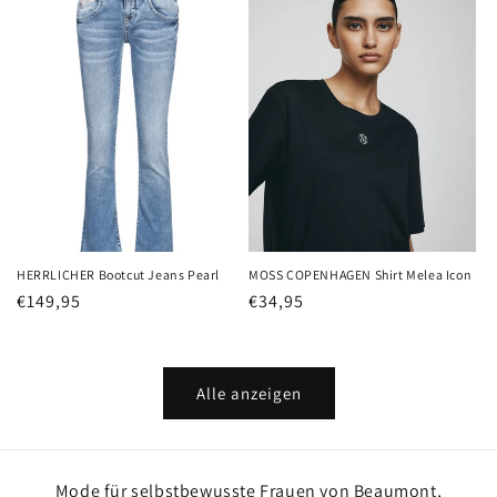
HERRLICHER Bootcut Jeans Pearl
MOSS COPENHAGEN Shirt Melea Icon
Normaler
€149,95
Normaler
€34,95
Preis
Preis
Alle anzeigen
Mode für selbstbewusste Frauen von Beaumont,