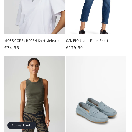
MOSS COPENHAGEN Shirt Melea Icon
CAMBIO Jeans Piper Short
Normaler
€34,95
Normaler
€139,90
Preis
Preis
Ausverkauft