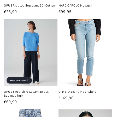
OPUS Ripptop Ilesso aus BCI Cotton
MARC O`POLO Mokassin
Normaler
€25,99
Normaler
€99,95
Preis
Preis
Ausverkauft
OPUS Sweatshirt Gottoman aus
CAMBIO Jeans Piper Short
Baumwollmix
Normaler
€169,90
Normaler
€69,99
Preis
Preis