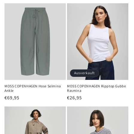
Preis
Preis
Ausverkauft
MOSS COPENHAGEN Hose Selmina
MOSS COPENHAGEN Ripptop Gubbe
Ankle
Rasmina
Normaler
€69,95
Normaler
€26,95
Preis
Preis