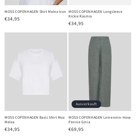
MOSS COPENHAGEN Shirt Melea Icon
MOSS COPENHAGEN Longsleeve
Kickie Rasmia
Normaler
€34,95
Normaler
€34,95
Preis
Preis
Ausverkauft
MOSS COPENHAGEN Basic Shirt Moa
MOSS COPENHAGEN Leinenmix-Hose
Melea
Pennie Ginia
Normaler
€34,95
Normaler
€69,95
Preis
Preis