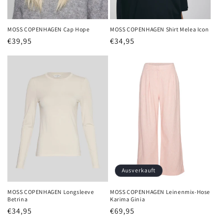
MOSS COPENHAGEN Cap Hope
MOSS COPENHAGEN Shirt Melea Icon
Normaler
€39,95
Normaler
€34,95
Preis
Preis
Ausverkauft
MOSS COPENHAGEN Longsleeve
MOSS COPENHAGEN Leinenmix-Hose
Betrina
Karima Ginia
Normaler
€34,95
Normaler
€69,95