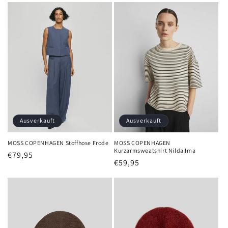
Ausverkauft
Ausverkauft
MOSS COPENHAGEN Stoffhose Frode
MOSS COPENHAGEN
Kurzarmsweatshirt Nilda Ima
Normaler
€79,95
Normaler
€59,95
Preis
Preis