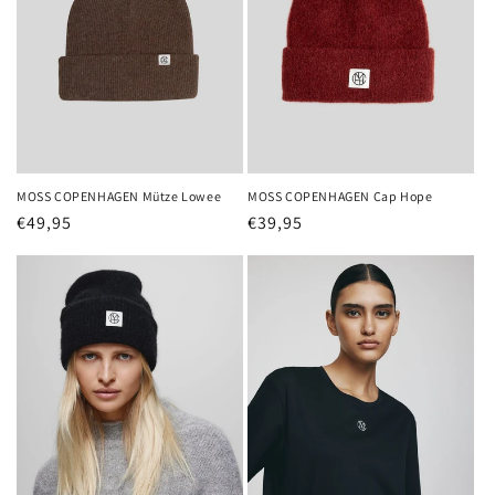
MOSS COPENHAGEN Mütze Lowee
MOSS COPENHAGEN Cap Hope
Normaler
€49,95
Normaler
€39,95
Preis
Preis