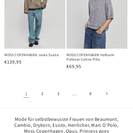
MOSS COPENHAGEN Jacke Svada
MOSS COPENHAGEN Halbarm
Pullover Catina Pilla
Normaler
€139,95
Normaler
€69,95
Preis
Preis
1
2
3
…
8
Mode für selbstbewusste Frauen von Beaumont,
Cambio, Drykorn, Esisto, Herrlicher, Marc O'Polo,
Moss Copenhagen, Opus, Princess goes