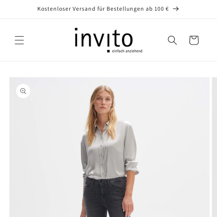
Direkt
Kostenloser Versand für Bestellungen ab 100 €
zum
Inhalt
Warenkorb
oduktinformationen
ringen