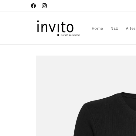
Direkt
zum
Facebook
Instagram
Inhalt
Home
NEU
Alle
Zu
Produktinformationen
springen