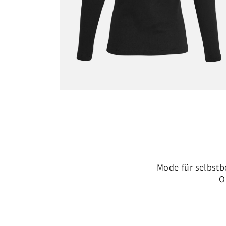
Medien
2
in
Modal
öffnen
Mode für selbstb
O