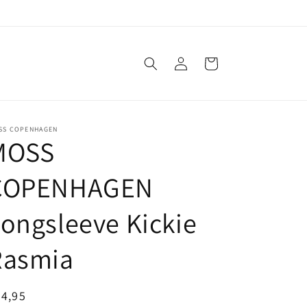
Einloggen
Warenkorb
SS COPENHAGEN
MOSS
COPENHAGEN
ongsleeve Kickie
Rasmia
ormaler
4,95