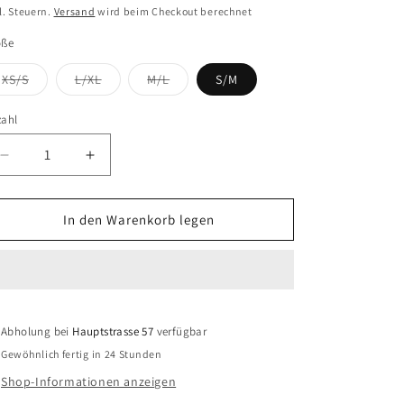
eis
l. Steuern.
Versand
wird beim Checkout berechnet
öße
Variante
Variante
Variante
XS/S
L/XL
M/L
S/M
ausverkauft
ausverkauft
ausverkauft
oder
oder
oder
nicht
nicht
nicht
zahl
zahl
verfügbar
verfügbar
verfügbar
Verringere
Erhöhe
die
die
Menge
Menge
für
für
In den Warenkorb legen
MOSS
MOSS
COPENHAGEN
COPENHAGEN
Longsleeve
Longsleeve
Kickie
Kickie
Rasmia
Rasmia
Abholung bei
Hauptstrasse 57
verfügbar
Gewöhnlich fertig in 24 Stunden
Shop-Informationen anzeigen