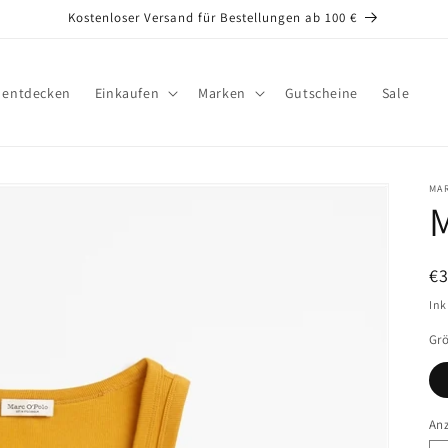
Kostenloser Versand für Bestellungen ab 100 €
s entdecken
Einkaufen
Marken
Gutscheine
Sale
MA
N
€3
Pr
Ink
Gr
An
An