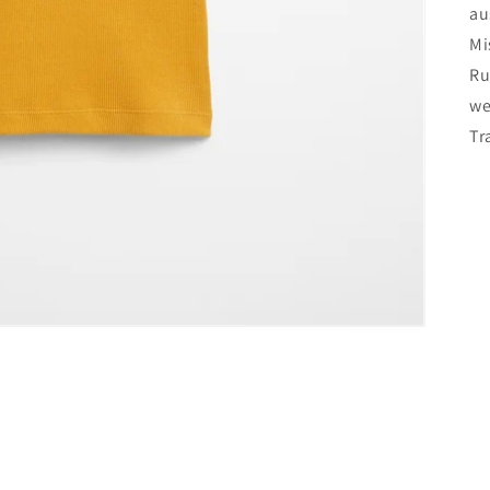
au
Mi
Ru
we
Tr