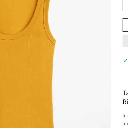
T
R
Id
un