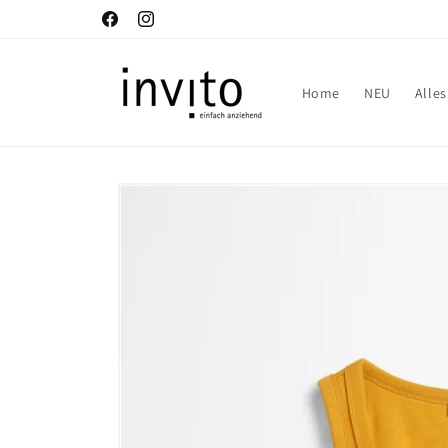
Direkt
zum
Facebook
Instagram
Inhalt
Home
NEU
Alle
Zu
Produktinformationen
springen