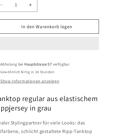
Verringere
Erhöhe
die
die
Menge
Menge
für
für
In den Warenkorb legen
MARC
MARC
O`POLO
O`POLO
Top
Top
Abholung bei
Hauptstrasse 57
verfügbar
Gewöhnlich fertig in 24 Stunden
Shop-Informationen anzeigen
anktop regular aus elastischem
ippjersey in grau
ealer Stylingpartner für viele Looks: das
ifarbene, schlicht gestaltete Ripp-Tanktop