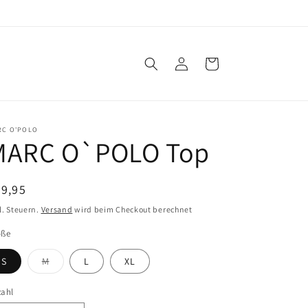
Einloggen
Warenkorb
RC O'POLO
MARC O`POLO Top
ormaler
9,95
eis
l. Steuern.
Versand
wird beim Checkout berechnet
öße
Variante
S
M
L
XL
ausverkauft
oder
nicht
zahl
zahl
verfügbar