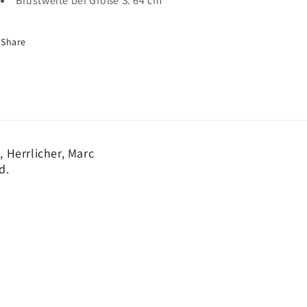
Brustweite bei Größe S: 64 cm
Share
 Herrlicher, Marc
d.