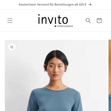
Direkt
Kostenloser Versand für Bestellungen ab 100 €
zum
Inhalt
Warenkorb
oduktinformationen
ringen