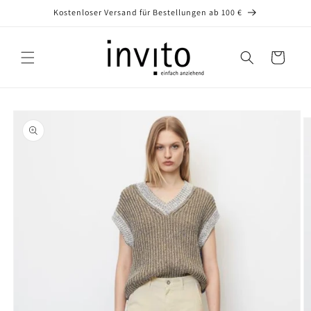
Direkt
Kostenloser Versand für Bestellungen ab 100 €
zum
Inhalt
Warenkorb
oduktinformationen
ringen