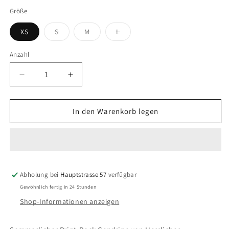
Größe
Variante
Variante
Variante
XS
S
M
L
ausverkauft
ausverkauft
ausverkauft
oder
oder
oder
nicht
nicht
nicht
Anzahl
Anzahl
verfügbar
verfügbar
verfügbar
Verringere
Erhöhe
die
die
Menge
Menge
für
für
In den Warenkorb legen
HERRLICHER
HERRLICHER
Rock
Rock
Cendrine
Cendrine
Abholung bei
Hauptstrasse 57
verfügbar
Gewöhnlich fertig in 24 Stunden
Shop-Informationen anzeigen