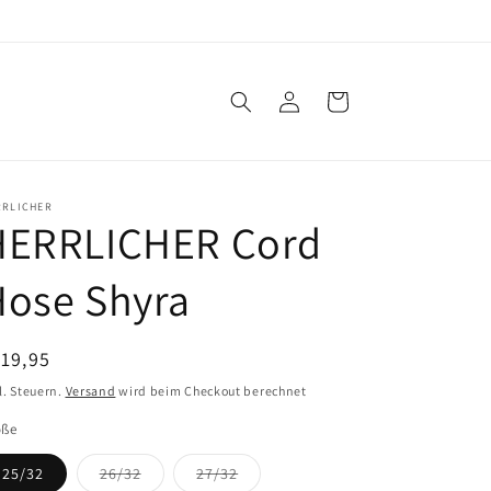
Einloggen
Warenkorb
RRLICHER
HERRLICHER Cord
Hose Shyra
ormaler
19,95
eis
l. Steuern.
Versand
wird beim Checkout berechnet
öße
Variante
Variante
25/32
26/32
27/32
ausverkauft
ausverkauft