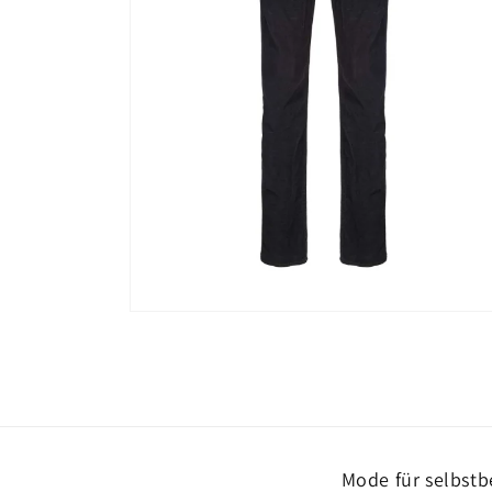
Medien
2
in
Modal
öffnen
Mode für selbstb