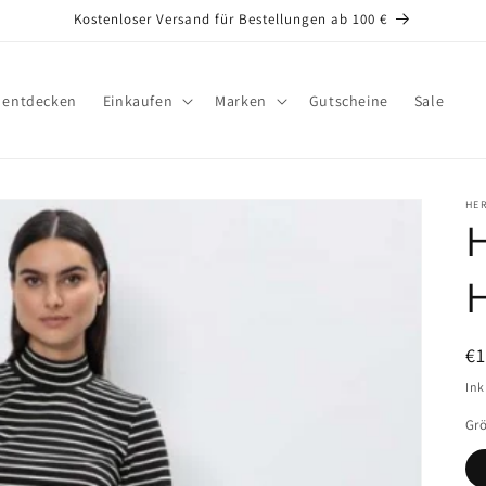
Kostenloser Versand für Bestellungen ab 100 €
s entdecken
Einkaufen
Marken
Gutscheine
Sale
HE
N
€1
Pr
Ink
Gr