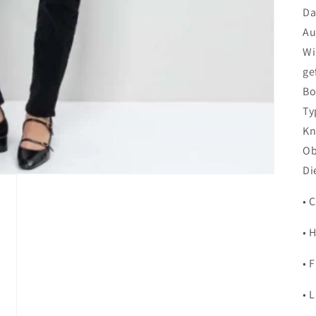
Da
Au
Wi
ge
Bo
Ty
Kn
Ob
Di
• 
• 
• 
• 