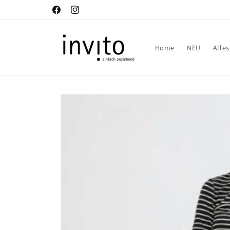
Direkt
zum
Facebook
Instagram
Inhalt
Home
NEU
Alle
Zu
Produktinformationen
springen