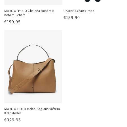
MARC O`POLO Chelsea Boot mit
CAMBIO Jeans Posh
hohem Schaft
Normaler
€159,90
Normaler
€199,95
Preis
Preis
MARC O'POLO Hobo-Bag aus softem
Kalbsleder
Normaler
€329,95
Preis